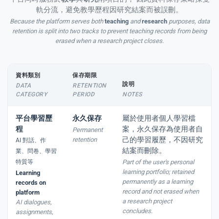
軌分流，避免教學歷程因研究結案而被誤刪。
Because the platform serves both
teaching
and
research
purposes, data
retention is split into two tracks to prevent teaching records from being
erased when a research project closes.
資料類別
保存期限
說明
DATA
RETENTION
CATEGORY
PERIOD
NOTES
平台學習歷
永久保存
屬於使用者個人學習檔
程
案，永久保存為使用者自
Permanent
己的學習履歷，不因研究
retention
AI 對話、作
結案而刪除。
業、問卷、學習
特質等
Part of the user's personal
learning portfolio; retained
Learning
permanently as a learning
records on
record and not erased when
platform
a research project
AI dialogues,
concludes.
assignments,