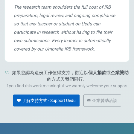
The research team shoulders the full cost of IRB
preparation, legal review, and ongoing compliance
so that any teacher or student on Uedu can
participate in research without having to file their
own submissions. Every learner is automatically
covered by our Umbrella IRB framework.
如果您認為這份工作值得支持，歡迎以
個人捐款
或
企業贊助
的方式與我們同行。
If you find this work meaningful, we warmly welcome your support.
了解支持方式 · Support Uedu
企業贊助洽談