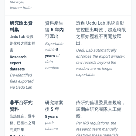
surveys,
learner traits
研究匯出資
資料產生
透過 Uedu Lab 系統自動
料集
後
5 年內
管控匯出時效，超過時限
可匯出
之原始歷程不再開放匯
Uedu Lab 去識
出。
別化後之匯出檔
Exportable
within
5
案
Uedu Lab automatically
years
of
enforces the export window;
Research
data
raw records beyond the
export
creation
window are no longer
datasets
exportable.
De-identified
files exported
via Uedu Lab
非平台研究
研究結案
依研究倫理委員會規範，
資料
後
5 年
屆期由研究團隊人工銷
毀。
訪談錄音、逐字
5 years
post-
稿、已匯出之研
Per IRB regulations, the
closure
research team manually
究資料集
destroys these materials