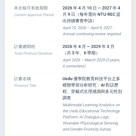
本次核可有效期限
2026 年 4 月 10 日 — 2027 年 4
e
月 9 日（每年需向 NTU-REC 提
Current Approval Period
出持續審查申請）
April 10, 2026 – April 9, 2027.
Annual continuing review required.
計畫總期程
2026 年 4 月 — 2029 年 3 月
PORT
（共 3 年、6 學期）
Total Protocol Duration
April 2026 – March 2029 (3 years,
6 semesters)
ty
計畫名稱
Uedu 優學院教育科技平台之多
模態學習分析研究：AI 對話歷
p Guide
Protocol Title
程、穿戴式生理感測與多元性別
調查
NGE
Multimodal Learning Analytics on
the Uedu Educational Technology
Platform: AI Dialogue Logs,
Wearable Physiological Sensing,
and Gender-Diversity Survey