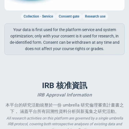
Collection · Service
Consent gate
Research use
enge
Your data is first used for the platform service and system
optimization; only with your consent is it used for research, in
eral Education
de-identified form. Consent can be withdrawn at any time and
does not affect your course rights or grades.
IRB 核准資訊
IRB Approval Information
本平台的研究活動統整於一份 umbrella 研究倫理審查計畫書之
下， 涵蓋平台所有回溯性資料分析與新蒐集之研究活動。
All research activities on this platform are governed by a single umbrella
IRB protocol, covering both retrospective analyses of existing data and