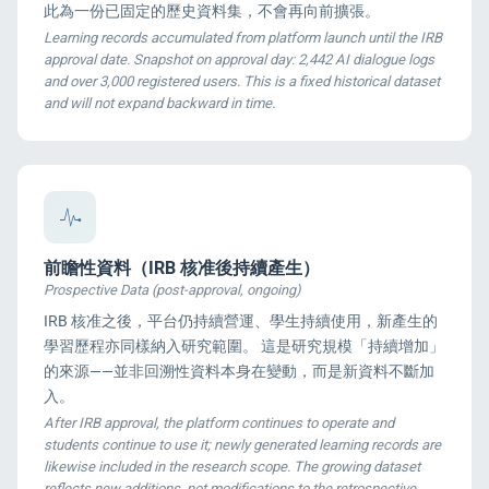
此為一份已固定的歷史資料集，不會再向前擴張。
Learning records accumulated from platform launch until the IRB
approval date. Snapshot on approval day: 2,442 AI dialogue logs
and over 3,000 registered users. This is a fixed historical dataset
and will not expand backward in time.
前瞻性資料（IRB 核准後持續產生）
Prospective Data (post-approval, ongoing)
IRB 核准之後，平台仍持續營運、學生持續使用，新產生的
學習歷程亦同樣納入研究範圍。 這是研究規模「持續增加」
的來源——並非回溯性資料本身在變動，而是新資料不斷加
入。
After IRB approval, the platform continues to operate and
students continue to use it; newly generated learning records are
likewise included in the research scope. The growing dataset
reflects new additions, not modifications to the retrospective