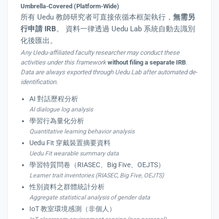
Umbrella-Covered (Platform-Wide)
所有 Uedu 教師研究者可直接依循本框架執行，
無需另
行申請 IRB
。 資料一律透過 Uedu Lab 系統自動去識別
化後匯出。
Any Uedu-affiliated faculty researcher may conduct these
activities under this framework
without filing a separate IRB
.
Data are always exported through Uedu Lab after automated de-
identification.
AI 對話歷程分析
AI dialogue log analysis
學習行為量化分析
Quantitative learning behavior analysis
Uedu Fit 穿戴裝置摘要資料
Uedu Fit wearable summary data
學習特質問卷（RIASEC、Big Five、OEJTS）
Learner trait inventories (RIASEC, Big Five, OEJTS)
性別資料之群體統計分析
Aggregate statistical analysis of gender data
IoT 教室環境感測（非個人）