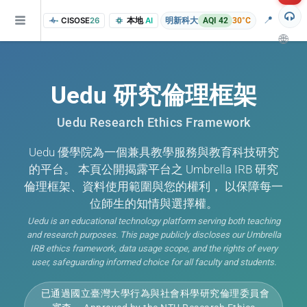
📍
CISOSE
26
本地
AI
明新科大
AQI 42
30°C
🌐
Uedu 研究倫理框架
Uedu Research Ethics Framework
Uedu 優學院為一個兼具教學服務與教育科技研究
的平台。 本頁公開揭露平台之 Umbrella IRB 研究
倫理框架、資料使用範圍與您的權利， 以保障每一
of the research findings, in addition to the course project website and p
位師生的知情與選擇權。
Uedu is an educational technology platform serving both teaching
and research purposes. This page publicly discloses our Umbrella
IRB ethics framework, data usage scope, and the rights of every
user, safeguarding informed choice for all faculty and students.
已通過國立臺灣大學行為與社會科學研究倫理委員會