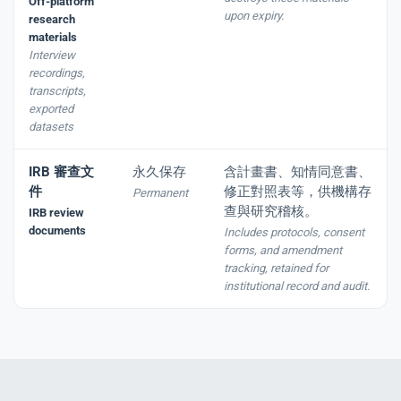
Off-platform
upon expiry.
research
materials
Interview
recordings,
transcripts,
exported
datasets
IRB 審查文
永久保存
含計畫書、知情同意書、
件
修正對照表等，供機構存
Permanent
查與研究稽核。
IRB review
documents
Includes protocols, consent
forms, and amendment
tracking, retained for
institutional record and audit.