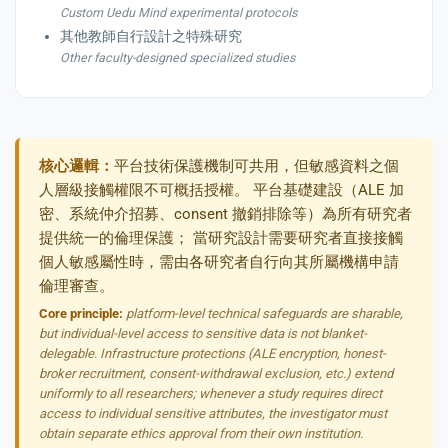
Custom Uedu Mind experimental protocols
其他教師自行設計之特殊研究
Other faculty-designed specialized studies
核心邏輯：
平台技術保護機制可共用，但敏感資料之個
人層級接觸權限不可概括授權。 平台基礎建設（ALE 加
密、系統仲介招募、consent 撤銷排除等）為所有研究者
提供統一的倫理保護； 當研究設計需要研究者直接接觸
個人敏感屬性時，需由各研究者自行向其所屬機構申請
倫理審查。
Core principle:
platform-level technical safeguards are sharable,
but individual-level access to sensitive data is not blanket-
delegable. Infrastructure protections (ALE encryption, honest-
broker recruitment, consent-withdrawal exclusion, etc.) extend
uniformly to all researchers; whenever a study requires direct
access to individual sensitive attributes, the investigator must
obtain separate ethics approval from their own institution.