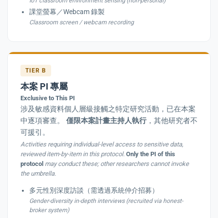
IoT classroom environment sensing (non-personal)
課堂螢幕／Webcam 錄製
Classroom screen / webcam recording
TIER B
本案 PI 專屬
Exclusive to This PI
涉及敏感資料個人層級接觸之特定研究活動，已在本案
中逐項審查。
僅限本案計畫主持人執行
，其他研究者不
可援引。
Activities requiring individual-level access to sensitive data,
reviewed item-by-item in this protocol.
Only the PI of this
protocol
may conduct these; other researchers cannot invoke
the umbrella.
多元性別深度訪談（需透過系統仲介招募）
Gender-diversity in-depth interviews (recruited via honest-
broker system)