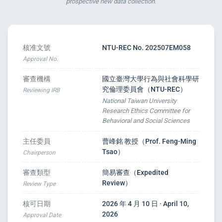
prospective new data collection.
核准文號
NTU-REC No. 202507EM058
Approval No.
審查機構
國立臺灣大學行為與社會科學研
s
究倫理委員會（NTU-REC）
Reviewing IRB
National Taiwan University
Research Ethics Committee for
Behavioral and Social Sciences
主任委員
曹峰銘 教授（Prof. Feng-Ming
Tsao）
Chairperson
審查類型
簡易審查（Expedited
Review）
Review Type
核可日期
2026 年 4 月 10 日 · April 10,
2026
Approval Date