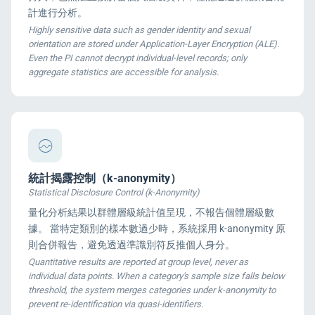
計進行分析。
Highly sensitive data such as gender identity and sexual
orientation are stored under Application-Layer Encryption (ALE).
Even the PI cannot decrypt individual-level records; only
aggregate statistics are accessible for analysis.
統計揭露控制（k-anonymity）
Statistical Disclosure Control (k-Anonymity)
量化分析結果以群體層級統計值呈現，不報告個體層級數
據。 當特定類別的樣本數過少時，系統採用 k-anonymity 原
則合併報告，避免透過準識別符反推個人身分。
Quantitative results are reported at group level, never as
individual data points. When a category's sample size falls below
threshold, the system merges categories under k-anonymity to
prevent re-identification via quasi-identifiers.