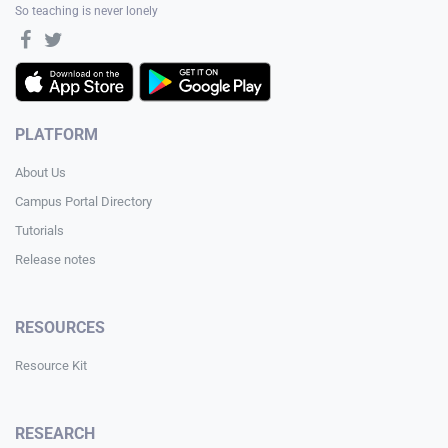
So teaching is never lonely
PLATFORM
About Us
Campus Portal Directory
Tutorials
Release notes
RESOURCES
Resource Kit
RESEARCH